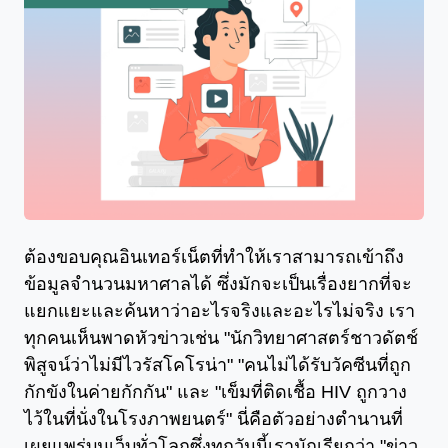
ต้องขอบคุณอินเทอร์เน็ตที่ทำให้เราสามารถเข้าถึง
ข้อมูลจำนวนมหาศาลได้ ซึ่งมักจะเป็นเรื่องยากที่จะ
แยกแยะและค้นหาว่าอะไรจริงและอะไรไม่จริง เรา
ทุกคนเห็นพาดหัวข่าวเช่น "นักวิทยาศาสตร์ชาวดัตช์
พิสูจน์ว่าไม่มีไวรัสโคโรน่า" "คนไม่ได้รับวัคซีนที่ถูก
กักขังในค่ายกักกัน" และ "เข็มที่ติดเชื้อ HIV ถูกวาง
ไว้ในที่นั่งในโรงภาพยนตร์" นี่คือตัวอย่างตำนานที่
เผยแพร่บนเว็บทั่วโลกซึ่งทุกวันนี้เรามักเรียกว่า "ข่าว